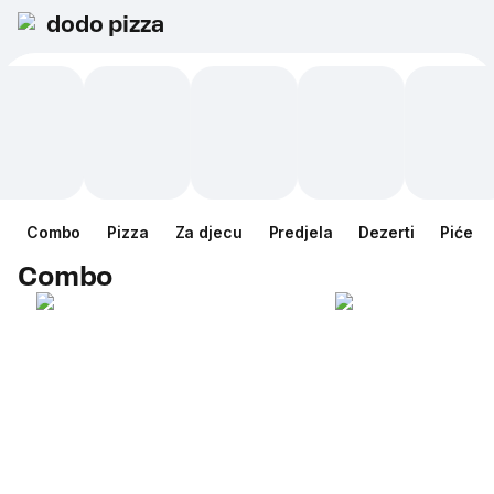
dodo pizza
Combo
Pizza
Za djecu
Predjela
Dezerti
Piće
Combo