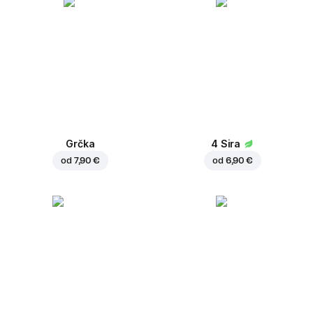
Grčka
4 Sira
od
7,90 €
od
6,90 €