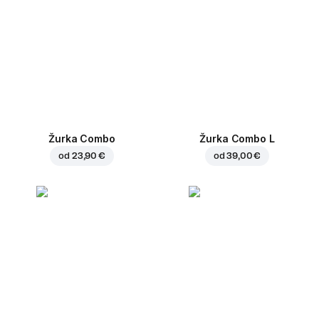
Žurka Combo
Žurka Combo L
od
23,90 €
od
39,00 €