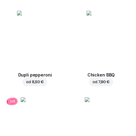
Dupli pepperoni
Chicken BBQ
od
8,50 €
od
7,90 €
hit