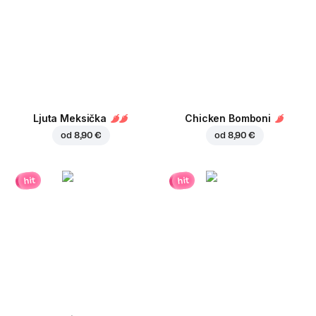
Ljuta Meksička
Chicken Bomboni
od
8,90 €
od
8,90 €
hit
hit