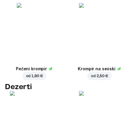
Pečeni krompir
Krompir na seoski
od
1,90 €
od
2,50 €
Dezerti