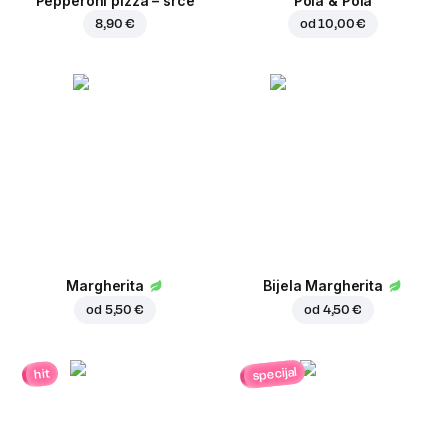
Pepperoni pizza – srce
Pola & Pola
8,90 €
od
10,00 €
Margherita
Bijela Margherita
od
5,50 €
od
4,50 €
specijal
hit