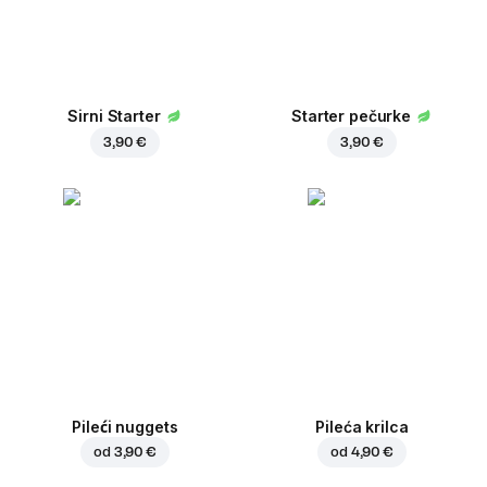
Sirni Starter
Starter pečurke
3,90 €
3,90 €
Pileći nuggets
Pileća krilca
od
3,90 €
od
4,90 €