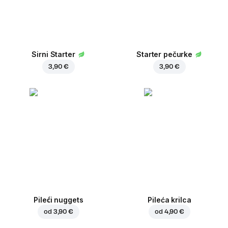
Sirni Starter
Starter pečurke
3,90 €
3,90 €
Pileći nuggets
Pileća krilca
od
3,90 €
od
4,90 €