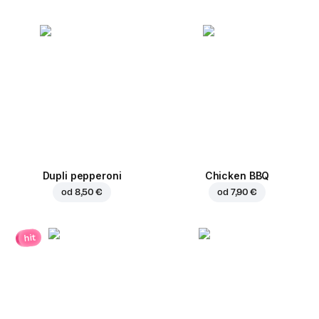
Dupli pepperoni
Chicken BBQ
od
8,50 €
od
7,90 €
hit