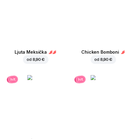
Ljuta Meksička
Chicken Bomboni
od
8,90 €
od
8,90 €
hit
hit