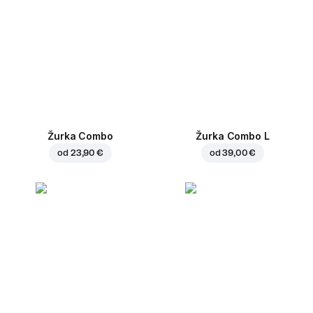
Žurka Combo
Žurka Combo L
od
23,90 €
od
39,00 €