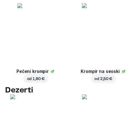
Pečeni krompir
Krompir na seoski
od
1,90 €
od
2,50 €
Dezerti