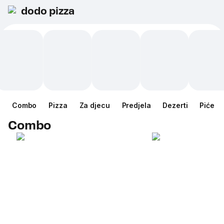
dodo pizza
Combo
Pizza
Za djecu
Predjela
Dezerti
Piće
Combo