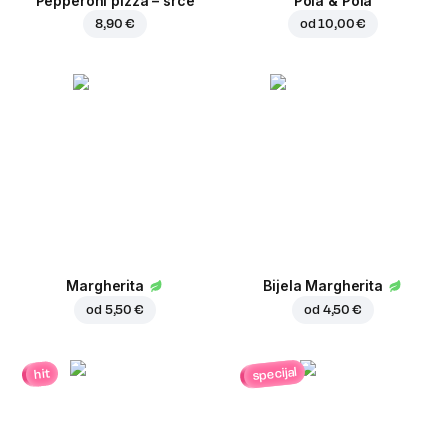
Pepperoni pizza – srce
Pola & Pola
8,90 €
od
10,00 €
Margherita
Bijela Margherita
od
5,50 €
od
4,50 €
specijal
hit