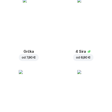
Grčka
4 Sira
od
7,90 €
od
6,90 €