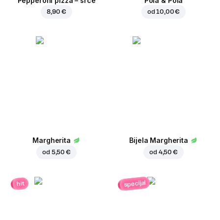
Pepperoni pizza – srce
Pola & Pola
8,90 €
od
10,00 €
Margherita
Bijela Margherita
od
5,50 €
od
4,50 €
specijal
hit