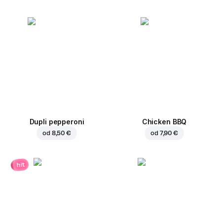
Dupli pepperoni
Chicken BBQ
od
8,50 €
od
7,90 €
hit