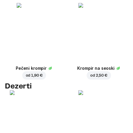
Pečeni krompir
Krompir na seoski
od
1,90 €
od
2,50 €
Dezerti