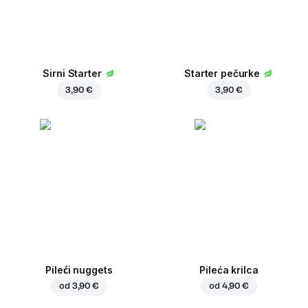
Sirni Starter
Starter pečurke
3,90 €
3,90 €
Pileći nuggets
Pileća krilca
od
3,90 €
od
4,90 €