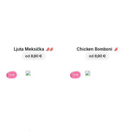
Ljuta Meksička
Chicken Bomboni
od
8,90 €
od
8,90 €
hit
hit