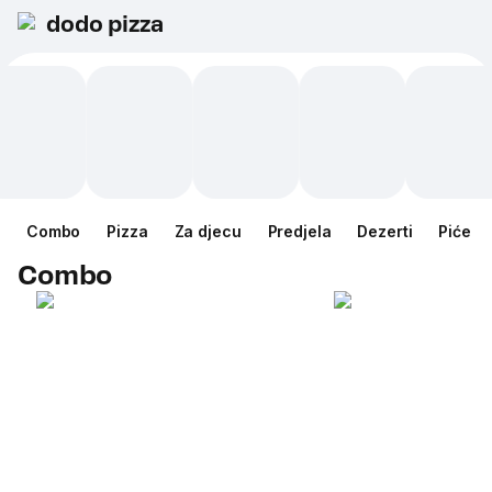
dodo pizza
Combo
Pizza
Za djecu
Predjela
Dezerti
Piće
Combo