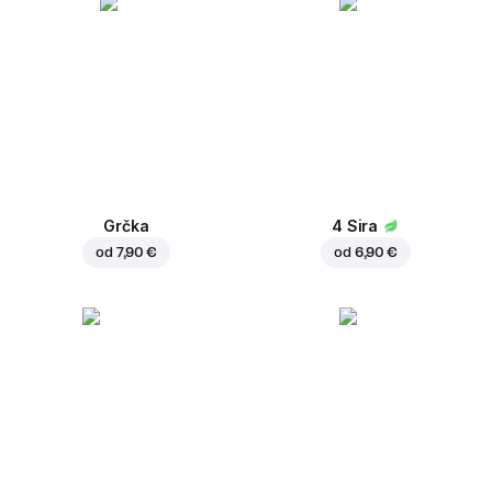
Grčka
4 Sira
od
7,90 €
od
6,90 €