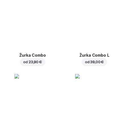
Žurka Combo
Žurka Combo L
od
23,90 €
od
39,00 €