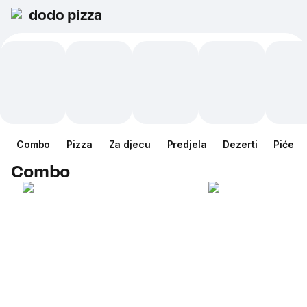
dodo pizza
Combo
Pizza
Za djecu
Predjela
Dezerti
Piće
Combo