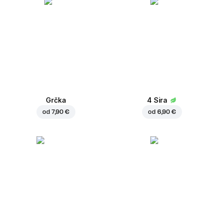
Grčka
4 Sira
od
7,90 €
od
6,90 €