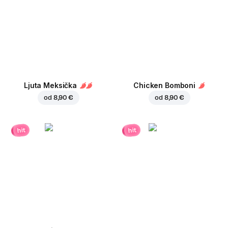
Ljuta Meksička
Chicken Bomboni
od
8,90 €
od
8,90 €
hit
hit