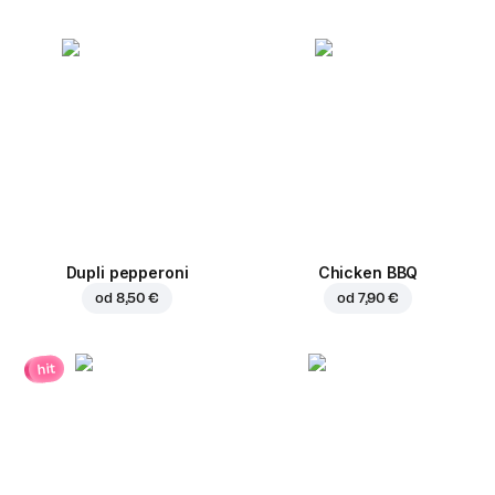
Dupli pepperoni
Chicken BBQ
od
8,50 €
od
7,90 €
hit