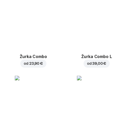
Žurka Combo
Žurka Combo L
od
23,90 €
od
39,00 €