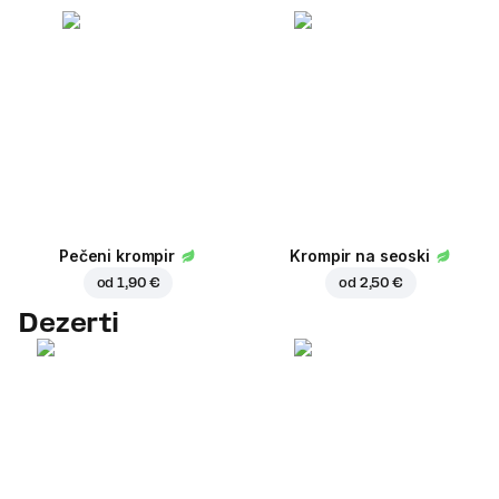
Pečeni krompir
Krompir na seoski
od
1,90 €
od
2,50 €
Dezerti