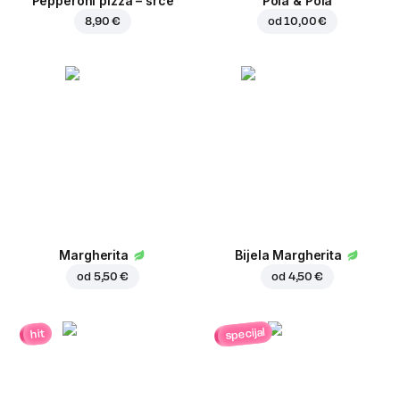
Pepperoni pizza – srce
Pola & Pola
8,90 €
od
10,00 €
Margherita
Bijela Margherita
od
5,50 €
od
4,50 €
specijal
hit