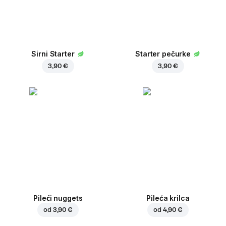
Sirni Starter
Starter pečurke
3,90 €
3,90 €
Pileći nuggets
Pileća krilca
od
3,90 €
od
4,90 €