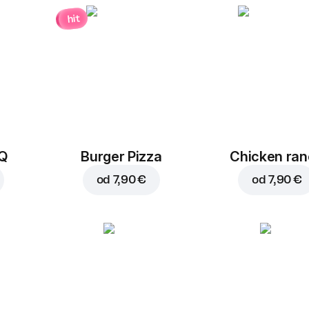
hit
BQ
Burger Pizza
Chicken ra
od
7,90 €
od
7,90 €