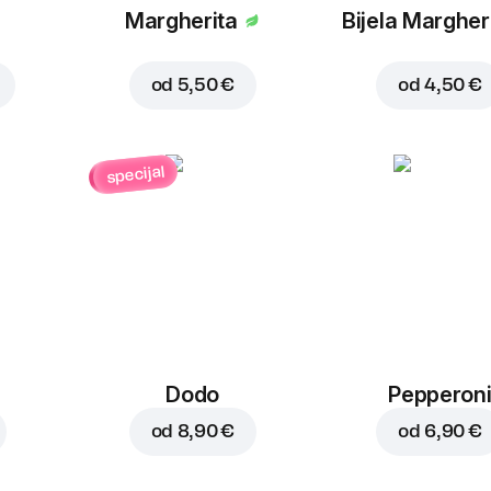
a
Margherita
Bijela Margher
od
5,50 €
od
4,50 €
specijal
Dodo
Pepperon
od
8,90 €
od
6,90 €