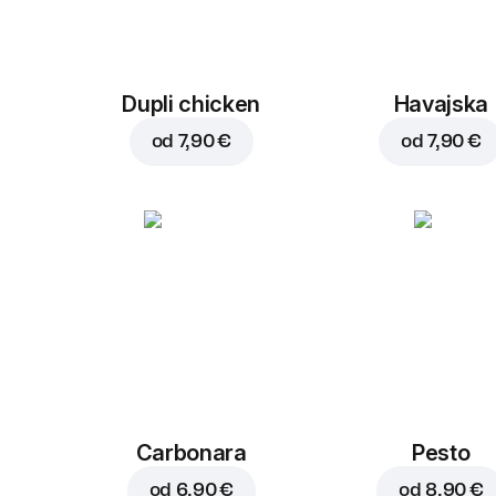
Dupli chicken
Havajska
od
7,90 €
od
7,90 €
Carbonara
Pesto
od
6,90 €
od
8,90 €