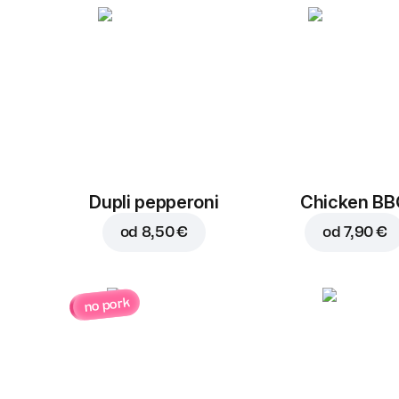
Dupli pepperoni
Chicken B
od
8,50 €
od
7,90 €
no pork