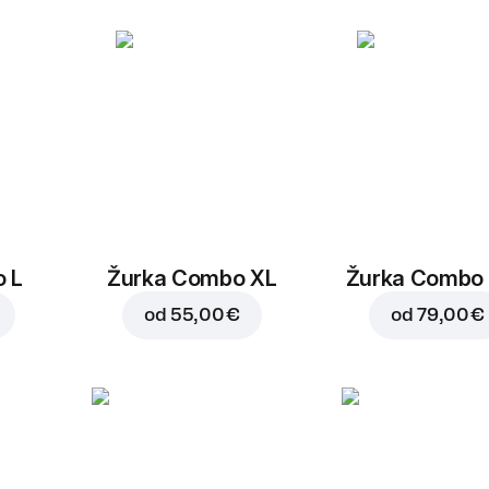
Dodajte u korpu za
3,0
 L
Žurka Combo XL
Žurka Combo
od
55,00 €
od
79,00 €