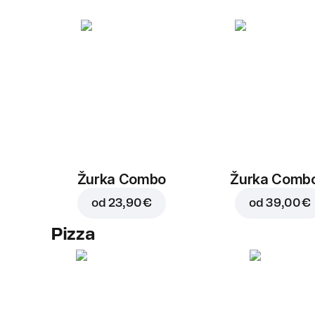
Žurka Combo
Žurka Combo
od
23,90 €
od
39,00 €
Pizza