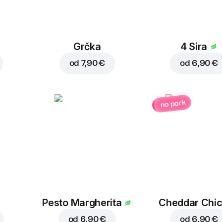
Grčka
4 Sira
od
7,90 €
od
6,90 €
no pork
Pesto Margherita
Cheddar Chi
od
6,90 €
od
6,90 €