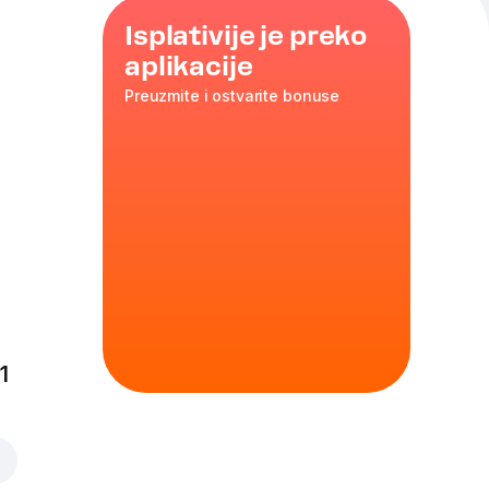
Isplativije je preko
aplikacije
Preuzmite i ostvarite bonuse
o
1