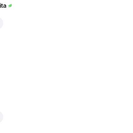
ita
i