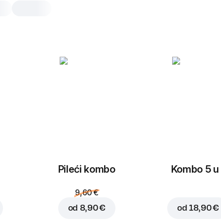
Carlsberg 0,33l stakl
0,33 l
0,33 l
Pileći kombo
Kombo 5 u 
9,60 €
od
8,90 €
od
18,90 €