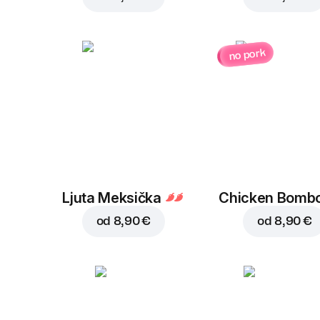
no pork
Ljuta Meksička
Chicken Bombo
od
8,90 €
od
8,90 €