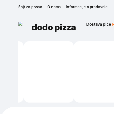
Sajt za posao
O nama
Informacije o prodavnici
Dostava pice 
dodo pizza