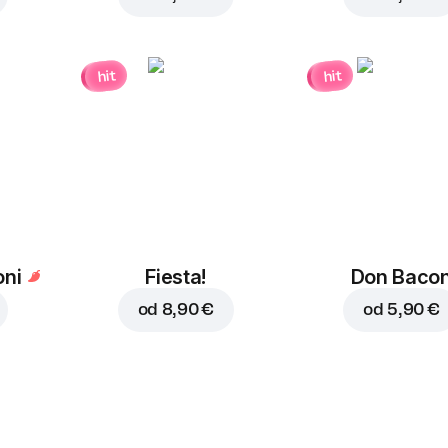
hit
hit
ni
Fiesta!
Don Baco
od
8,90 €
od
5,90 €